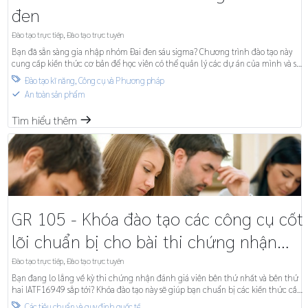
đen
Đào tạo trực tiếp
,
Đào tạo trực tuyến
Bạn đã sẵn sàng gia nhập nhóm Đai đen sáu sigma? Chương trình đào tạo này
cung cấp kiến thức cơ bản để học viên có thể quản lý các dự án của mình và sẽ
là động lực cho tổ chức để tiến lên mức cao hơn.
Đào tạo kĩ năng
,
Công cụ và Phương pháp

An toàn sản phẩm
S
Tìm hiểu thêm
m
GR 105 - Khóa đào tạo các công cụ cốt
lõi chuẩn bị cho bài thi chứng nhận
đánh giá viên bên thứ nhất và bên thứ
Đào tạo trực tiếp
,
Đào tạo trực tuyến
Bạn đang lo lắng về kỳ thi chứng nhận đánh giá viên bên thứ nhất và bên thứ
hai IATF 16949
hai IATF16949 sắp tới? Khóa đào tạo này sẽ giúp bạn chuẩn bị các kiến thức cần
thiết về các công cụ cốt lõi của ngành ô tô cho kỳ thi này.
Các tiêu chuẩn và quy định quốc tế
