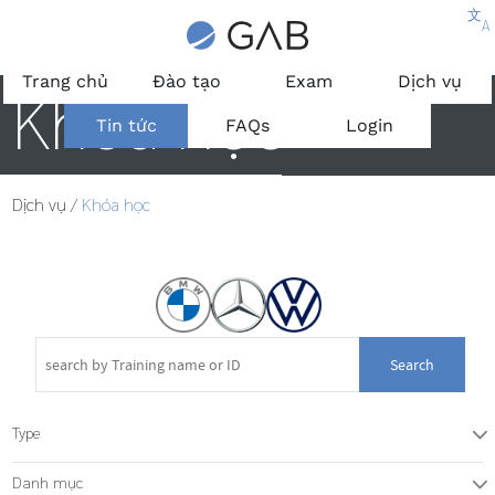
文
A
Trang chủ
Đào tạo
Exam
Dịch vụ
Khóa học
Tin tức
FAQs
Login
Dịch vụ
/
Khóa học
Search
Type
T
Danh mục
T