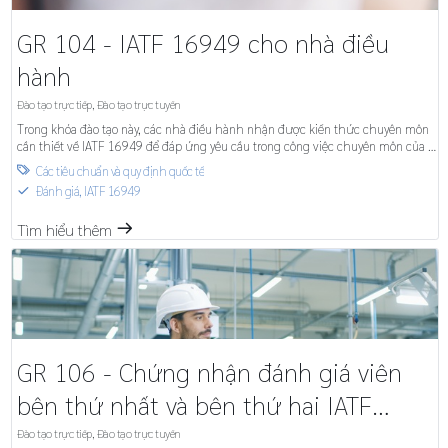
GR 104 - IATF 16949 cho nhà điều
hành
Đào tạo trực tiếp
,
Đào tạo trực tuyến
Trong khóa đào tạo này, các nhà điều hành nhận được kiến thức chuyên môn
cần thiết về IATF 16949 để đáp ứng yêu cầu trong công việc chuyên môn của họ
và được hướng dẫn cách thực hiện nó trong tổ chức.
Các tiêu chuẩn và quy định quốc tế

Đánh giá
,
IATF 16949
S
Tìm hiểu thêm
m
GR 106 - Chứng nhận đánh giá viên
bên thứ nhất và bên thứ hai IATF
16949– Khóa đào tạo 1 tuần
Đào tạo trực tiếp
,
Đào tạo trực tuyến