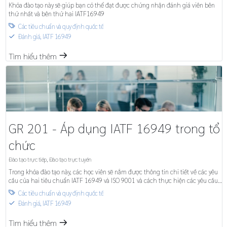
Khóa đào tạo này sẽ giúp bạn có thể đạt được chứng nhận đánh giá viên bên
thứ nhất và bên thứ hai IATF16949
Các tiêu chuẩn và quy định quốc tế

Đánh giá
,
IATF 16949
S
Tìm hiểu thêm
m
GR 201 - Áp dụng IATF 16949 trong tổ
chức
Đào tạo trực tiếp
,
Đào tạo trực tuyến
Trong khóa đào tạo này, các học viên sẽ nắm được thông tin chi tiết về các yêu
cầu của hai tiêu chuẩn IATF 16949 và ISO 9001 và cách thực hiện các yêu cầu
đó trong công ty của họ.
Các tiêu chuẩn và quy định quốc tế

Đánh giá
,
IATF 16949
S
Tìm hiểu thêm
m