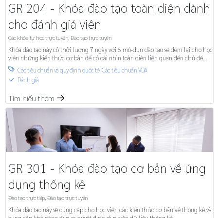
GR 204 - Khóa đào tạo toàn diện dành
cho đánh giá viên
Các khóa tự học trực tuyến
,
Đào tạo trực tuyến
Khóa đào tạo này có thời lượng 7 ngày với 6 mô-đun đào tạo sẽ đem lại cho học
viên những kiến thức cơ bản để có cái nhìn toàn diện liên quan đến chủ đề
quản lý chất lượng.
Các tiêu chuẩn và quy định quốc tế
,
Các tiêu chuẩn VDA

Đánh giá
S
Tìm hiểu thêm
m
GR 301 - Khóa đào tạo cơ bản về ứng
dụng thống kê
Đào tạo trực tiếp
,
Đào tạo trực tuyến
Khóa đào tạo này sẽ cung cấp cho học viên các kiến thức cơ bản về thống kê và
cung cấp khả năng đưa ra quyết định dựa trên dữ liệu thống kê.