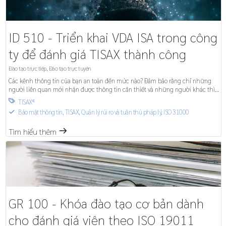
ID 510 - Triển khai VDA ISA trong công
ty để đánh giá TISAX thành công
Đào tạo trực tiếp
,
Đào tạo trực tuyến
Các kênh thông tin của bạn an toàn đến mức nào? Đảm bảo rằng chỉ những
người liên quan mới nhận được thông tin cần thiết và những người khác thì
không … Trong khóa đào tạo này, bạn sẽ học cách thực hiện các biện pháp để
TISAX®

đánh giá TISAX thành công trong chính công ty của mình.
Bảo mật thông tin, TISAX
,
Quản lý rủi ro và tuân thủ pháp lý, ISO 31000
S
Tìm hiểu thêm
m
GR 100 - Khóa đào tạo cơ bản dành
cho đánh giá viên theo ISO 19011