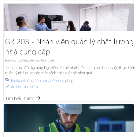
GR 203 - Nhân viên quản lý chất lượng
nhà cung cấp
Đào tạo trực tiếp
,
Đào tạo trực tuyến
Trong khóa đào tạo này, học viên có thể phát triển năng lực trong việc thực hiện
quản lý nhà cung cấp một cách toàn diện và hiệu quả.
Đào tạo kĩ năng
,
Công cụ và Phương pháp

An toàn sản phẩm
S
Tìm hiểu thêm
m