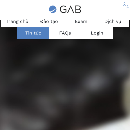
文
A
Trang chủ
Đào tạo
Exam
Dịch vụ
Tin tức
FAQs
Login