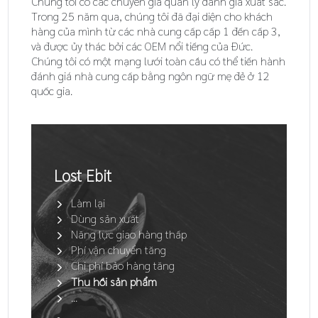
Chúng tôi có các chuyên gia quản lý đánh giá xuất sắc.
Trong 25 năm qua, chúng tôi đã đại diện cho khách
hàng của mình từ các nhà cung cấp cấp 1 đến cấp 3,
và được ủy thác bởi các OEM nổi tiếng của Đức.
Chúng tôi có một mạng lưới toàn cầu có thể tiến hành
đánh giá nhà cung cấp bằng ngôn ngữ mẹ đẻ ở 12
quốc gia.
Lost Ebit
Làm lại
Dùng sản xuất
Năng lực giao hàng thấp
Phí vận chuyển tăng
Chi phí bảo hàng tăng
Thu hồi sản phẩm
...