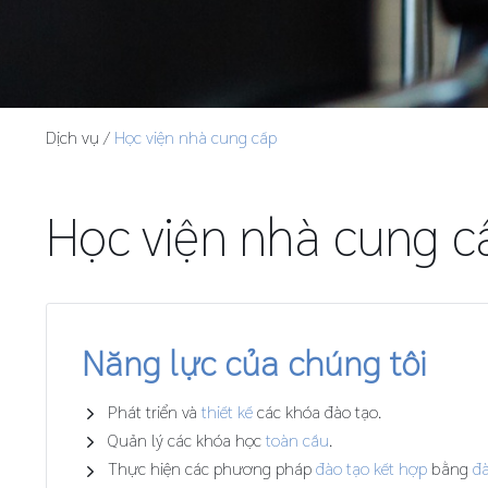
Dịch vụ
/
Học viện nhà cung cấp
Học viện nhà cung c
Năng lực của chúng tôi
Phát triển và
thiết kế
các khóa đào tạo.
Quản lý các khóa học
toàn cầu
.
Thực hiện các phương pháp
đào tạo kết hợp
bằng
đà