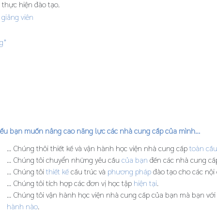
 thực hiện đào tạo.
 giảng viên
g”
ếu bạn muốn nâng cao năng lực các nhà cung cấp của mình…
... Chúng thôi thiết kế và vận hành học viện nhà cung cấp
toàn cầ
... Chúng tôi chuyển những yêu cầu
của bạn
đến các nhà cung cấ
... Chúng tôi
thiết kế
cấu trúc và
phương pháp
đào tạo cho các nội
... Chúng tôi tích hợp các đơn vị học tập
hiện tại
.
... Chúng tôi vận hành học viện nhà cung cấp của bạn mà bạn vớ
hành nào
.