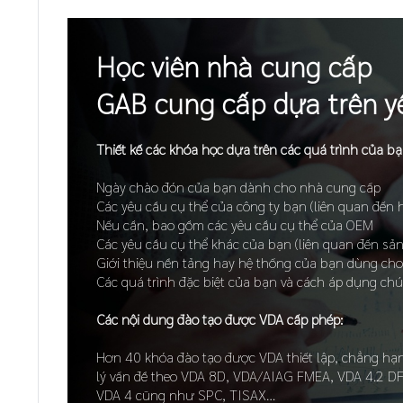
Học viên nhà cung cấp
GAB cung cấp dựa trên y
Thiết kế các khóa học dựa trên các quá trình của bạ
Ngày chào đón của bạn dành cho nhà cung cấp
Các yêu cầu cụ thể của công ty bạn (liên quan đến 
Nếu cần, bao gồm các yêu cầu cụ thể của OEM
Các yêu cầu cụ thể khác của bạn (liên quan đến sả
Giới thiệu nền tảng hay hệ thống của bạn dùng cho k
Các quá trình đặc biệt của bạn và cách áp dụng ch
Các nội dung đào tạo được VDA cấp phép:
Hơn 40 khóa đào tạo được VDA thiết lập, chẳng hạ
lý vấn đề theo VDA 8D, VDA/AIAG FMEA, VDA 4.2 DF
VDA 4 cũng như SPC, TISAX…