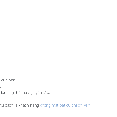
u
của bạn.
p.
 dung cụ thể mà bạn yêu cầu.
i tư cách là khách hàng
không mất bất cứ chi phí vận