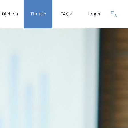
文
Dịch vụ
Tin tức
FAQs
Login
A