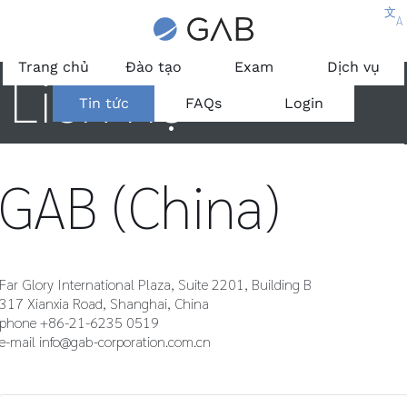
文
A
Trang chủ
Đào tạo
Exam
Dịch vụ
Liên hệ
Tin tức
FAQs
Login
GAB (China)
Far Glory International Plaza, Suite 2201, Building B
317 Xianxia Road, Shanghai, China
phone +86-21-6235 0519
e-mail
info@gab-corporation.com.cn