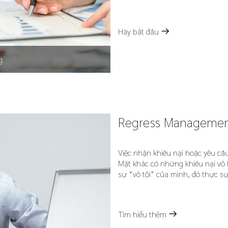
Hãy bắt đầu
m
g
Regress Manageme
Việc nhận khiếu nại hoặc yêu cầ
Mặt khác có những khiếu nại vô 
sự “vô tội” của mình, đó thực s
Tìm hiểu thêm
m