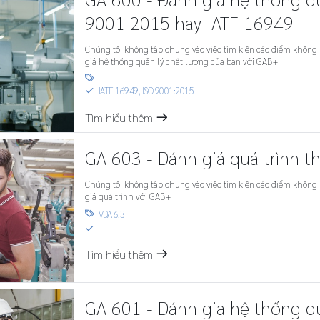
9001_2015 hay IATF 16949
Chúng tôi không tập chung vào việc tìm kiến các điểm không phù hợp m
giá hệ thống quản lý chất lượng của bạn với GAB+

IATF 16949
,
ISO 9001:2015
S
Tìm hiểu thêm
m
GA 603 - Đánh giá quá trình t
Chúng tôi không tập chung vào việc tìm kiến các điểm không phù hợp m
giá quá trình với GAB+
VDA 6.3

S
Tìm hiểu thêm
m
GA 601 - Đánh gia hệ thống q