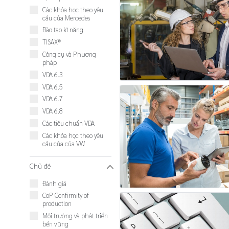
Các khóa học theo yêu
cầu của Mercedes
Đào tạo kĩ năng
TISAX®
Công cụ và Phương
pháp
VDA 6.3
VDA 6.5
VDA 6.7
VDA 6.8
Các tiêu chuẩn VDA
Các khóa học theo yêu
cầu của của VW
Chủ đề
W
Đánh giá
CoP Confirmity of
production
Môi trường và phát triển
bền vững