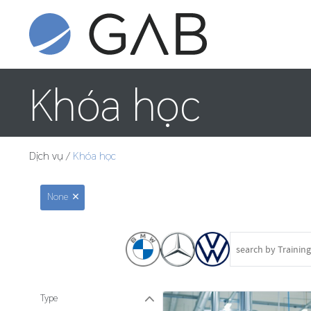
Khóa học
Dịch vụ
/
Khóa học
None
9
Type
W