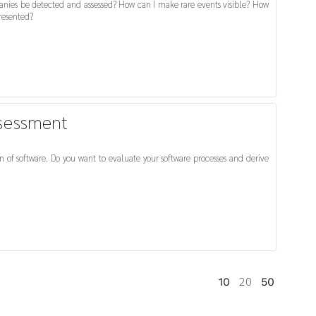
anies be detected and assessed? How can I make rare events visible? How
resented?
ssessment
n of software. Do you want to evaluate your software processes and derive
20
10
50