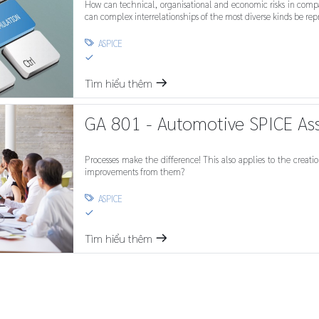
How can technical, organisational and economic risks in comp
can complex interrelationships of the most diverse kinds be rep
ASPICE

S
Tìm hiểu thêm
m
GA 801 - Automotive SPICE A
Processes make the difference! This also applies to the creatio
improvements from them?
ASPICE

S
Tìm hiểu thêm
m