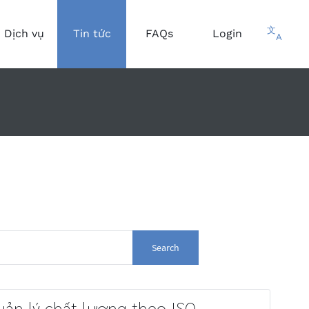
文
Dịch vụ
Tin tức
FAQs
Login
A
Search
uản lý chất lượng theo ISO