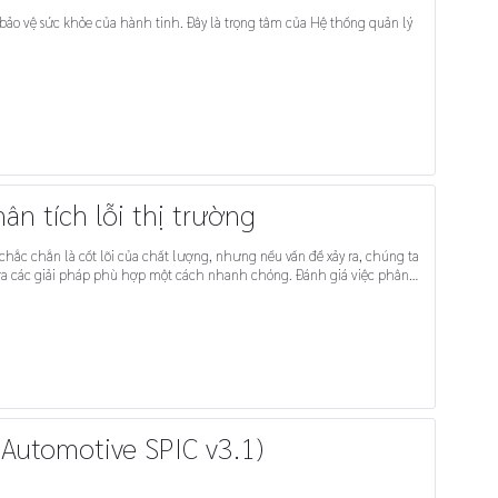
bảo vệ sức khỏe của hành tinh. Đây là trọng tâm của Hệ thống quản lý
ân tích lỗi thị trường
hắc chắn là cốt lõi của chất lượng, nhưng nếu vấn đề xảy ra, chúng ta
ải pháp phù hợp một cách nhanh chóng. Đánh giá việc phân
 trong quá trình xử lý hàng lỗi trả về từ ngoài thị trường.
(Automotive SPIC v3.1)