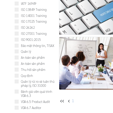
IATF 16949
ISO 13849 Training
ISO 14001 Training
ISO 17025 Training
ISO 26262
ISO 27001 Training
ISO 9001:2015
Bảo mật thông tin, TISAX
Quản lý
An toàn sản phẩm
An toàn sản phẩm
Thu hồi sản phẩm
Quy định
Quản lý rủi ro và tuân thủ
pháp lý, ISO 31000
Đánh giá viên quá trình
VDA 6.3
1
UU
U
VDA 6.5 Product Audit
VDA 6.7 Auditor