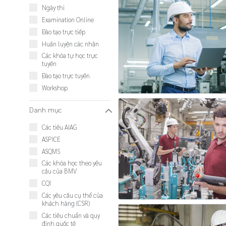
Ngày thi
Examination Online
Đào tạo trực tiếp
Huấn luyện các nhân
Các khóa tự học trực
tuyến
Đào tạo trực tuyến
Workshop
Danh mục
W
Các tiêu AIAG
ASPICE
ASQMS
Các khóa học theo yêu
cầu của BMV
CQI
Các yêu cầu cụ thể của
khách hàng (CSR)
Các tiêu chuẩn và quy
định quốc tế