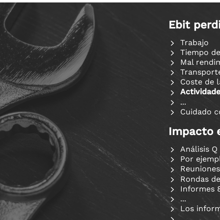
Ebit perd
Trabajo
Tiempo de
Mal rendi
Transport
Coste de l
Actividade
...
Cuidado c
Impacto e
Análisis Q
Por ejempl
Reunione
Rondas de
Informes 
...
Los infor
.