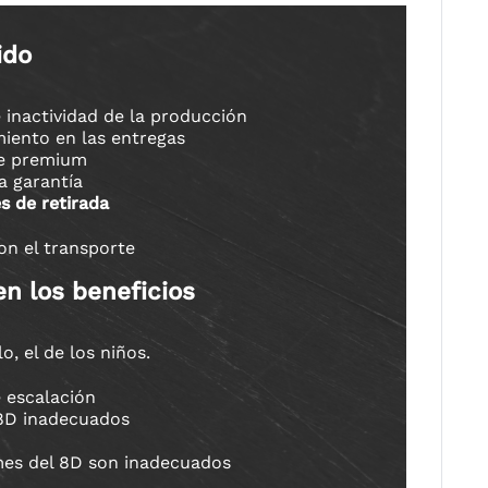
ido
 inactividad de la producción
miento en las entregas
e premium
a garantía
s de retirada
on el transporte
n los beneficios
o, el de los niños.
s
 escalación
8D inadecuados
mes del 8D son inadecuados