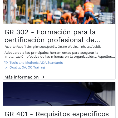
GR 302 - Formación para la
certificación profesional de
herramientas básicas de
Face-to Face Training inhouse/public
,
Online Webinar inhouse/public
Adecuarse a las principales herramientas para asegurar la
automotrices
implantación efectiva de las mismas en la organización... Aquellos
que quieran familiarizarse con las principales herramientas de
Tools and Methods
,
VDA Standards

calidad automotriz en una semana pueden conseguir esta
Quality, QA, QC Training
S
cualificación en sólo 5 días.
Más información
m
GR 401 - Requisitos específicos