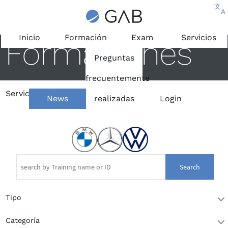
文
A
Inicio
Formación
Exam
Servicios
Formaciones
Preguntas
frecuentemente
Servicios
/
Formaciones
News
realizadas
Login
Search
Tipo
T
Categoría
T