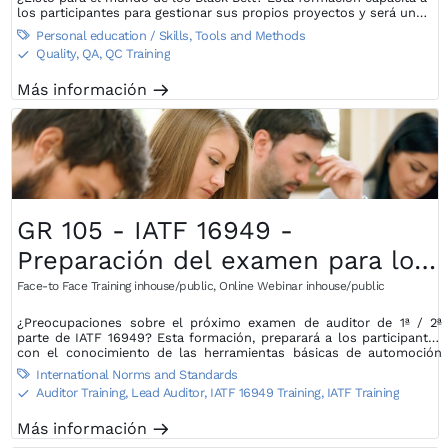
los participantes para gestionar sus propios proyectos y será un
elemento que permitirá a las organizaciones pasar al siguiente nivel.
Personal education / Skills
,
Tools and Methods

Quality, QA, QC Training
S
Más información
m
GR 105 - IATF 16949 -
Preparación del examen para los
auditores de primera y segunda
Face-to Face Training inhouse/public
,
Online Webinar inhouse/public
parte - Herramientas básicas
¿Preocupaciones sobre el próximo examen de auditor de 1ª / 2ª
parte de IATF 16949? Esta formación, preparará a los participantes
con el conocimiento de las herramientas básicas de automoción
para el examen de auditor de 1ª / 2ª parte de IATF 16949.
International Norms and Standards

Auditor Training, Lead Auditor
,
IATF 16949 Training, IATF Training
S
Más información
m