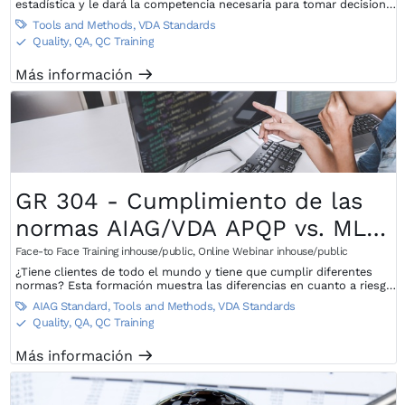
estadística y le dará la competencia necesaria para tomar decisiones
basadas en datos estadísticos.
Tools and Methods
,
VDA Standards

Quality, QA, QC Training
S
Más información
m
GR 304 - Cumplimiento de las
normas AIAG/VDA APQP vs. MLA,
PPAP vs. VDA2
Face-to Face Training inhouse/public
,
Online Webinar inhouse/public
¿Tiene clientes de todo el mundo y tiene que cumplir diferentes
normas? Esta formación muestra las diferencias en cuanto a riesgos
y oportunidades.
AIAG Standard
,
Tools and Methods
,
VDA Standards

Quality, QA, QC Training
S
Más información
m