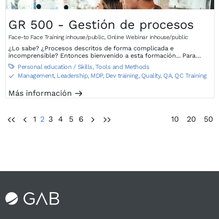
GR 500 - Gestión de procesos
Face-to Face Training inhouse/public
,
Online Webinar inhouse/public
¿Lo sabe? ¿Procesos descritos de forma complicada e
incomprensible? Entonces bienvenido a esta formación... Para
determinar los conocimientos apropiados, aprender a seleccionar lo
Personal education / Skills
,
Tools and Methods

agradable de tener y la alta impotencia y determinar la "altitud de
Management, Leadership, MDP, Dev training
,
Quality, QA, QC Training
S
vuelo" correcta de la descripción del proceso, esta formación le
ofrece lo básico para ser eficiente y eficaz.
Más información
m
1
2
3
4
5
6
10
20
50
UU
U
V
VV