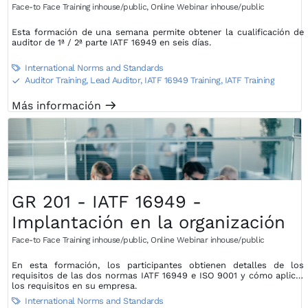
primera y segunda parte con
Face-to Face Training inhouse/public
,
Online Webinar inhouse/public
certificado - Formación de una
Esta formación de una semana permite obtener la cualificación de
auditor de 1ª / 2ª parte IATF 16949 en seis días.
semana
International Norms and Standards

Auditor Training, Lead Auditor
,
IATF 16949 Training, IATF Training
S
Más información
m
GR 201 - IATF 16949 -
Implantación en la organización
Face-to Face Training inhouse/public
,
Online Webinar inhouse/public
En esta formación, los participantes obtienen detalles de los
requisitos de las dos normas IATF 16949 e ISO 9001 y cómo aplicar
los requisitos en su empresa.
International Norms and Standards
