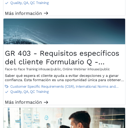
Standards
Quality, QA, QC Training
S
Más información
m
GR 403 - Requisitos específicos
del cliente Formulario Q -
compacto
Face-to Face Training inhouse/public
,
Online Webinar inhouse/public
Saber qué espera el cliente ayuda a evitar decepciones y a ganar
confianza. Esta formación es una oportunidad única para obtener
un conocimiento holístico de las necesidades de sus clientes.
Customer Specific Requirements (CSR)
,
International Norms and

Standards
,
VW Specific Trainings
Quality, QA, QC Training
S
Más información
m