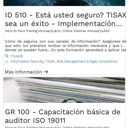
ID 510 - Está usted seguro? TISAX
sea un éxito - Implementación
de VDA ISA en su propia empresa
Face-to Face Training inhouse/public
,
Online Webinar inhouse/public
Cómo de seguros son sus canales de información? Asegúrese de
que sólo los previstos reciban la información necesaria y que los
demás se queden fuera... En esta formación aprenderá a aplicar las
medidas para el éxito de la evaluación TISAX en su propia empresa.
TISAX®

Information Security, TISAX
,
Risk Management & legal compliance
S
Más información
m
GR 100 - Capacitación básica de
auditor ISO 19011
Face-to Face Training inhouse/public
,
Online Webinar inhouse/public