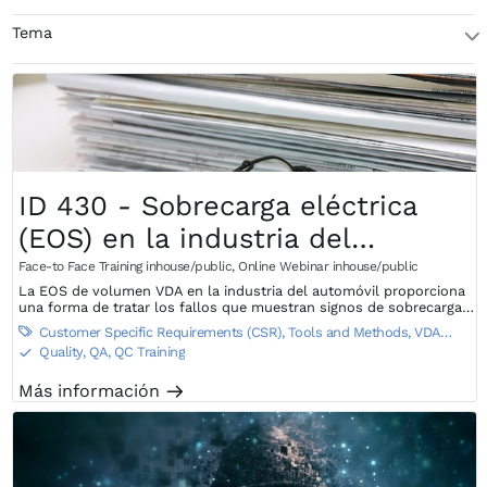
Tema
T
ID 430 - Sobrecarga eléctrica
(EOS) en la industria del
automóvil
Face-to Face Training inhouse/public
,
Online Webinar inhouse/public
La EOS de volumen VDA en la industria del automóvil proporciona
una forma de tratar los fallos que muestran signos de sobrecarga
electrónica.
Customer Specific Requirements (CSR)
,
Tools and Methods
,
VDA

Standards
Quality, QA, QC Training
S
Más información
m