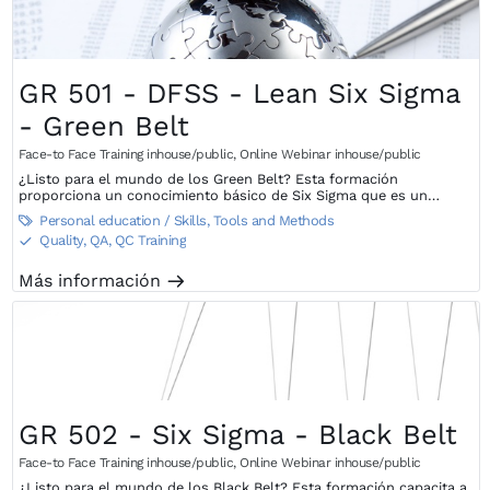
GR 501 - DFSS - Lean Six Sigma
- Green Belt
Face-to Face Training inhouse/public
,
Online Webinar inhouse/public
¿Listo para el mundo de los Green Belt? Esta formación
proporciona un conocimiento básico de Six Sigma que es un
elemento importante para cumplir con éxito las tareas del personal
Personal education / Skills
,
Tools and Methods

con responsabilidad en la mejora continua.
Quality, QA, QC Training
S
Más información
m
GR 502 - Six Sigma - Black Belt
Face-to Face Training inhouse/public
,
Online Webinar inhouse/public
¿Listo para el mundo de los Black Belt? Esta formación capacita a