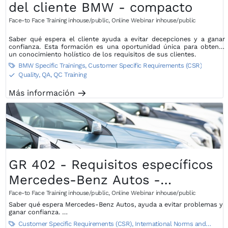
del cliente BMW - compacto
Face-to Face Training inhouse/public
,
Online Webinar inhouse/public
Saber qué espera el cliente ayuda a evitar decepciones y a ganar
confianza. Esta formación es una oportunidad única para obtener
un conocimiento holístico de los requisitos de sus clientes.
BMW Specific Trainings
,
Customer Specific Requirements (CSR)

Quality, QA, QC Training
S
Más información
m
GR 402 - Requisitos específicos
Mercedes-Benz Autos -
Introducción
Face-to Face Training inhouse/public
,
Online Webinar inhouse/public
Saber qué espera Mercedes-Benz Autos, ayuda a evitar problemas y
ganar confianza.
Esta formación es una oportunidad única para obtener un
Customer Specific Requirements (CSR)
,
International Norms and

conocimiento holístico de las necesidades de Mercedes-Benz Autos.