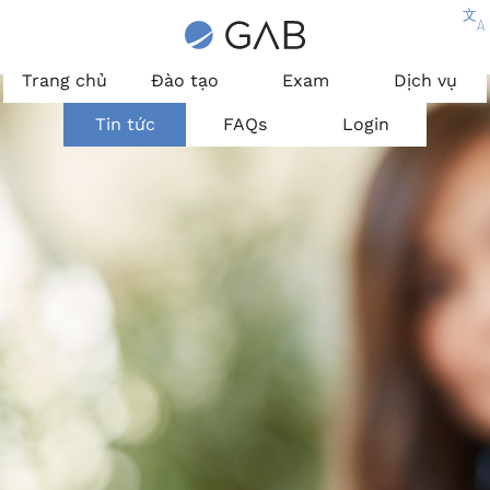
文
A
Trang chủ
Đào tạo
Exam
Dịch vụ
Tin tức
FAQs
Login