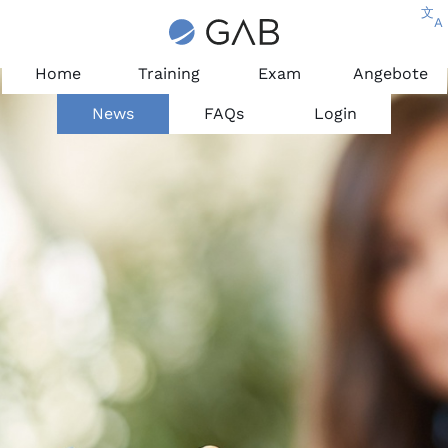
文
A
Home
Training
Exam
Angebote
News
FAQs
Login