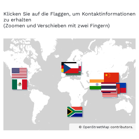
Klicken Sie auf die Flaggen, um Kontaktinformationen
zu erhalten
(Zoomen und Verschieben mit zwei Fingern)
Poland
Germany
Czech
Hungary
USA
Republic
China
Mexico
India
South
Thailand
Philippine
Vietnam
Malaysia
Africa
©
OpenStreetMap
contributors.