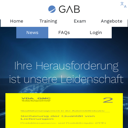
文
A
Home
Training
Exam
Angebote
News
FAQs
Login
Ihre Herausforderung
ist unsere Leidenschaft