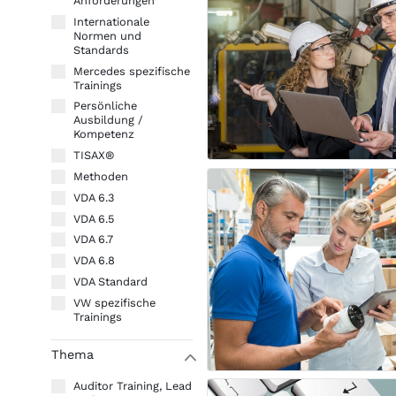
Anforderungen
Internationale
Normen und
Standards
Mercedes spezifische
Trainings
Persönliche
Ausbildung /
Kompetenz
TISAX®
Methoden
VDA 6.3
VDA 6.5
VDA 6.7
VDA 6.8
VDA Standard
VW spezifische
Trainings
Thema
W
Auditor Training, Lead