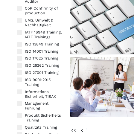
Auditor
CoP Confirmity of
production
UMS, Umwelt &
Nachhaltigkeit
IATF 16949 Training,
IATF Trainings
ISO 13849 Training
ISO 14001 Training
ISO 17025 Training
ISO 26262 Training
ISO 27001 Training
ISO 9001:2015
Training
Informations
Sicherheit, TISAX
Management,
Führung
Produkt Sicherheits
Training
Qualitäts Training
1
UU
U