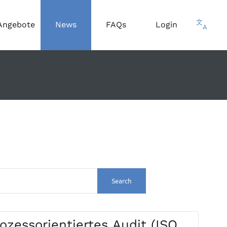
文
Angebote
News
FAQs
Login
A
Search
zessorientiertes Audit (ISO