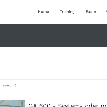
Home
Training
Exam
GA 600 - System- oder pro