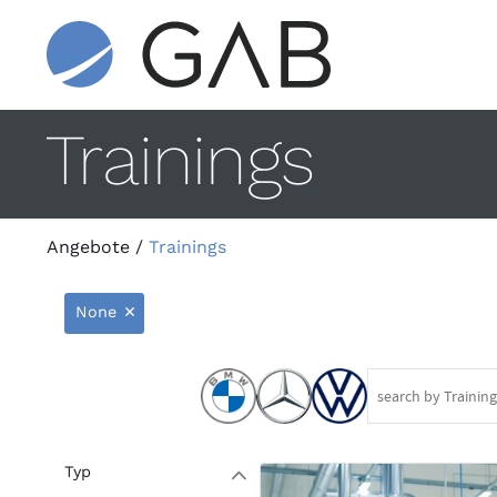
Trainings
Angebote
/
Trainings
None
9
Typ
W