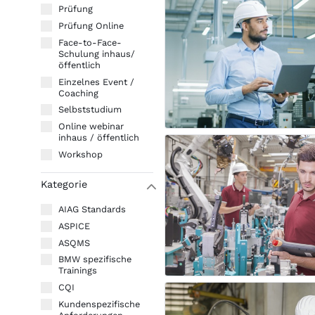
Prüfung
Prüfung Online
Face-to-Face-
Schulung inhaus/
öffentlich
Einzelnes Event /
Coaching
Selbststudium
Online webinar
inhaus / öffentlich
Workshop
Kategorie
W
AIAG Standards
ASPICE
ASQMS
BMW spezifische
Trainings
CQI
Kundenspezifische