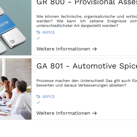
GR 800 - Provisional Asse
Wie können technische, organisatorische und wirts
werden? Wie kann ich seltene Ereignisse s
unterschiedlichster Art dargestellt werden?
ASPICE

S
Weitere Informationen
m
GA 801 - Automotive Spi
Prozesse machen den Unterschied! Das gilt auch fü
bewerten und daraus Verbesserungen ableiten?
ASPICE

S
Weitere Informationen
m