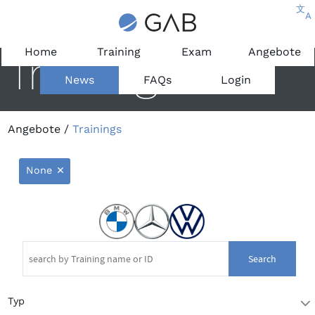
文
A
Home
Training
Exam
Angebote
Trainings
News
FAQs
Login
Angebote
/
Trainings
None
9
Search
Typ
T