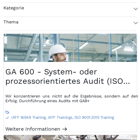
Kategorie
T
Thema
T
GA 600 - System- oder
prozessorientiertes Audit (ISO
9001 / IATF 16949) - Audit
Wir konzentrieren uns nicht auf die Ergebnisse, sondern auf den
Dienstleistung
Erfolg. Durchführung eines Audits mit GAB+

IATF 16949 Training, IATF Trainings
,
ISO 9001:2015 Training
S
Weitere Informationen
m