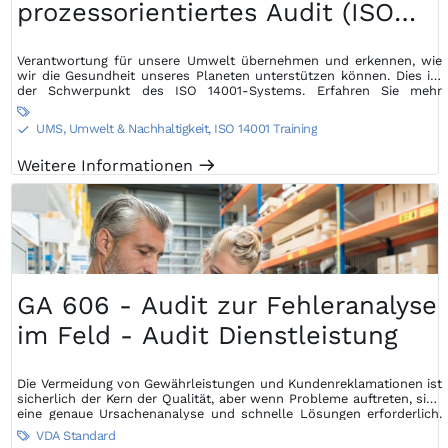
prozessorientiertes Audit (ISO
14001) - Audit Dienstleistung
Verantwortung für unsere Umwelt übernehmen und erkennen, wie
wir die Gesundheit unseres Planeten unterstützen können. Dies ist
der Schwerpunkt des ISO 14001-Systems. Erfahren Sie mehr
darüber...

UMS, Umwelt & Nachhaltigkeit
,
ISO 14001 Training
S
Weitere Informationen
m
GA 606 - Audit zur Fehleranalyse
im Feld - Audit Dienstleistung
Die Vermeidung von Gewährleistungen und Kundenreklamationen ist
sicherlich der Kern der Qualität, aber wenn Probleme auftreten, sind
eine genaue Ursachenanalyse und schnelle Lösungen erforderlich.
Ein Field Failure Analysis Audit kann dazu beitragen, Schwachstellen
VDA Standard

und Stärken im Prozess der Feldrückgabe zu ermitteln.