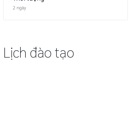
2 ngày
Lịch đào tạo
13 Aug - 14 Aug 2026
Ho Chi Minh,
Book
Vietnamese
12
09:00-17:00
Vietnam
Now
10 Sep - 11 Sep 2026
Bangkok,
Book
English
12
09:00-17:00
Thailand
Now
15 Oct - 16 Oct 2026
Book
Hanoi, Vietnam
Vietnamese
12
09:00-17:00
Now
29 Oct - 30 Oct 2026
Online
Book