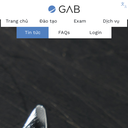
文
A
Trang chủ
Đào tạo
Exam
Dịch vụ
Tin tức
FAQs
Login