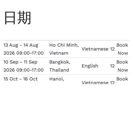
日期
13 Aug - 14 Aug
Ho Chi Minh,
Book
Vietnamese
12
2026 09:00-17:00
Vietnam
Now
10 Sep - 11 Sep
Bangkok,
Book
English
12
2026 09:00-17:00
Thailand
Now
15 Oct - 16 Oct
Hanoi,
Book
Vietnamese
12
2026 09:00-17:00
Vietnam
Now
29 Oct - 30 Oct
Online
Book
English
12
2026 09:00-17:00
[GMT+7]
Now
29 Oct - 30 Oct
Manila,
Book
English
12
2026 09:00-17:00
Philippines
Now
03 Dec - 04 Dec
Book