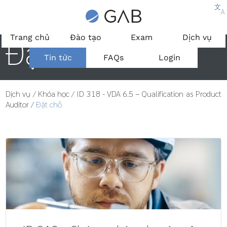
文
A
Đặt chỗ
Trang chủ
Đào tạo
Exam
Dịch vụ
Tin tức
FAQs
Login
Dịch vụ
/
Khóa học
/
ID 318 - VDA 6.5 – Qualification as Product
Auditor
/
Đặt chỗ