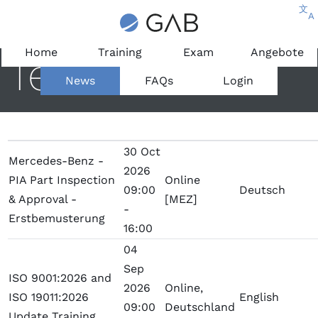
文
A
Home
Training
Exam
Angebote
Termine
News
FAQs
Login
30 Oct
Mercedes-Benz -
2026
PIA Part Inspection
Online
09:00
Deutsch
& Approval -
[MEZ]
-
Erstbemusterung
16:00
04
Sep
ISO 9001:2026 and
2026
Online,
ISO 19011:2026
English
09:00
Deutschland
Update Training