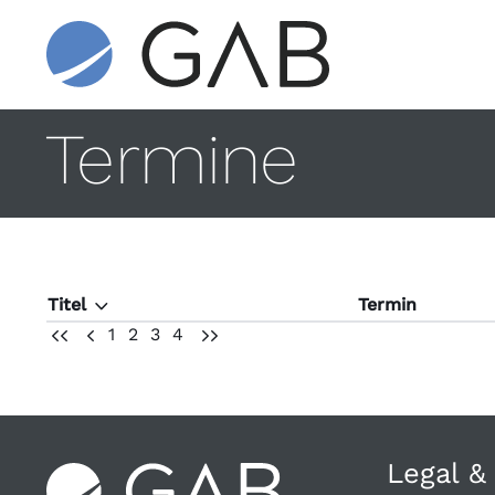
Termine
Titel
Termin
T
1
2
3
4
UU
U
VV
Legal &