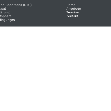
and Conditions (GTC)
Home
wal​
Angebote
lärung
Termine
atsphäre
Kontakt
dingungen