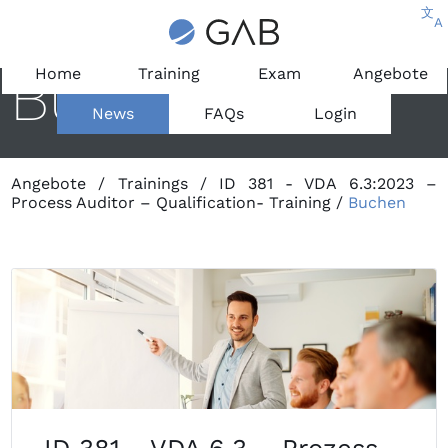
文
A
Buchen
Home
Training
Exam
Angebote
News
FAQs
Login
Angebote
/
Trainings
/
ID 381 - VDA 6.3:2023 –
Process Auditor – Qualification- Training
/
Buchen