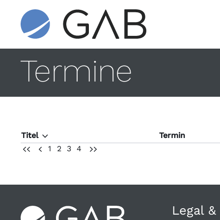
Termine
Titel
Termin
T
1
2
3
4
UU
U
VV
Legal &