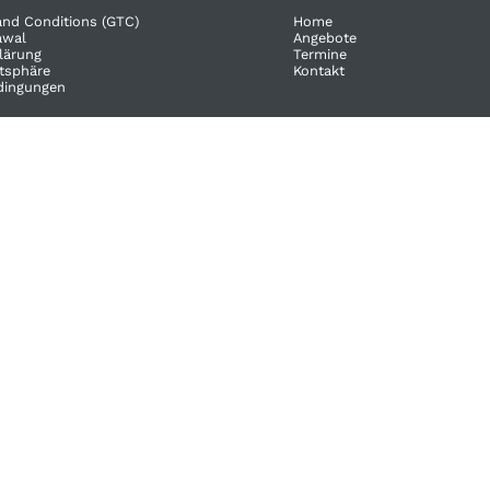
and Conditions (GTC)
Home
wal​
Angebote
lärung
Termine
atsphäre
Kontakt
dingungen