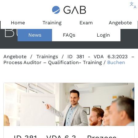
文
A
Buchen
Home
Training
Exam
Angebote
News
FAQs
Login
Angebote
/
Trainings
/
ID 381 - VDA 6.3:2023 –
Process Auditor – Qualification- Training
/
Buchen