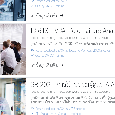
Personal education / Skills

Quality, QA, QC Training
S
หา ข้อมูลเพิ่มเติ่ม
m
ID 613 - VDA Field Failure Anal
Face-to Face Training inhouse/public
,
Online Webinar inhouse/public
คุณต้องการการอัปเดตเกี่ยวกับวิธีการวิเคราะห์ความล้มเหลวของฟิลด์
Personal education / Skills
,
Tools and Methods
,
VDA Standards

Quality, QA, QC Training
S
หา ข้อมูลเพิ่มเติ่ม
m
GR 202 - การฝึกอบรมผู้ดูแล A
Face-to Face Training inhouse/public
,
Online Webinar inhouse/public
คุณพิจารณาก้าวสู่อาชีพของคุณจากสมาชิกในทีม FMEA เป็นผู้ดู
คุณในฐานะผู้ดูแล FMEA หรือไม่? เราเสนอการฝึกอบรมที่เหมาะสมแก
Personal education / Skills
,
VDA Standards

Risk Management & legal compliance
S