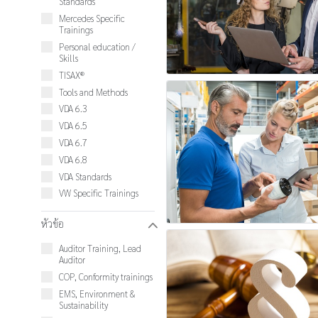
Standards
Mercedes Specific
Trainings
Personal education /
Skills
TISAX®
Tools and Methods
VDA 6.3
VDA 6.5
VDA 6.7
VDA 6.8
VDA Standards
VW Specific Trainings
หัวข้อ
W
Auditor Training, Lead
Auditor
COP, Conformity trainings
EMS, Environment &
Sustainability