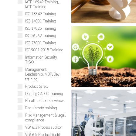
IATF 16949 Training,
IATF Training
ISO 13849 Training
ISO 14001 Training
ISO 17025 Training
ISO 26262 Training
ISO 27001 Training
ISO 9001:2015 Training
Information Security,
TISAX
Management,
Leadership, MDP, Dev
training
Product Safety
Quality, QA, QC Training
Recall related knowhow
Regulatorty training
Risk Management & legal
compliance
VDA 6.3 Process auditor
VDA 6.5 Product Audit