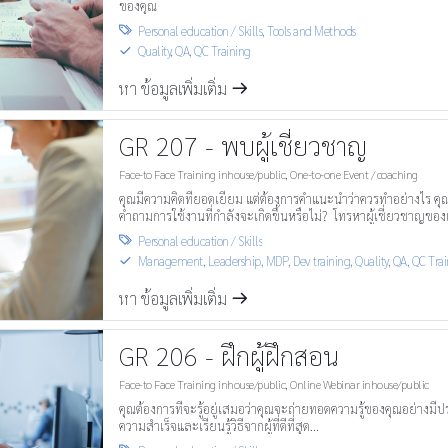
ของคุณ
Personal education / Skills
,
Tools and Methods

Quality, QA, QC Training
S
หา ข้อมูลเพิ่มเติ่ม
m
GR 207 - พบผู้เชี่ยวชาญ
Face-to Face Training inhouse/public
,
One-to-one Event / coaching
คุณมีความคิดที่ยอดเยี่ยม แต่ต้องการคำแนะนำว่าควรทำอย่างไร คุณ
คำถามการใช้งานที่กำลังจะเกิดขึ้นหรือไม่? โทรหาผู้เชี่ยวชาญของเ
Personal education / Skills

Management, Leadership, MDP, Dev training
,
Quality, QA, QC Tra
S
หา ข้อมูลเพิ่มเติ่ม
m
GR 206 - ฝึกผู้ฝึกสอน
Face-to Face Training inhouse/public
,
Online Webinar inhouse/public
คุณต้องการที่จะรู้อยู่เสมอว่าคุณจะถ่ายทอดความรู้ของคุณอย่างมีปร
ความสำเร็จและเรียนรู้วิธีจากผู้ที่ดีที่สุด...