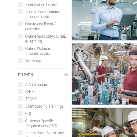
Examination Online
Face-to Face Training
inhouse/public
One-to-one Event /
coaching
Online Self-study-courses,
e-learning
Online Webinar
inhouse/public
Workshop
หมวดหมู่
W
AIAG Standard
ASPICE
ASQMS
BMW Specific Trainings
CQI
Customer Specific
Requirements (CSR)
International Norms and