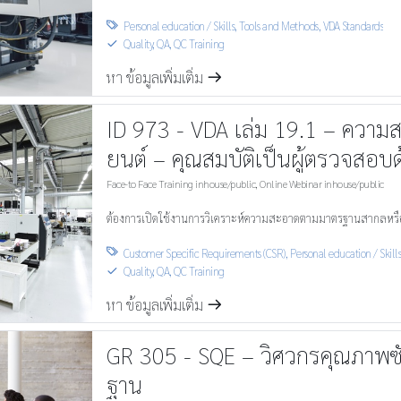
Personal education / Skills
,
Tools and Methods
,
VDA Standards

Quality, QA, QC Training
S
หา ข้อมูลเพิ่มเติ่ม
m
ID 973 - VDA เล่ม 19.1 – ควา
ยนต์ – คุณสมบัติเป็นผู้ตรวจสอ
Face-to Face Training inhouse/public
,
Online Webinar inhouse/public
ต้องการเปิดใช้งานการวิเคราะห์ความสะอาดตามมาตรฐานสากลหรือ
Customer Specific Requirements (CSR)
,
Personal education / Skill

Quality, QA, QC Training
S
หา ข้อมูลเพิ่มเติ่ม
m
GR 305 - SQE – วิศวกรคุณภาพซั
ฐาน