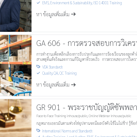
EMS, Environment & Sustainability
,
ISO 14001 Training
S
หา ข้อมูลเพิ่มเติ่ม
m
GA 606 - การตรวจสอบการวิเคร
การทำงานเพื่อหลีกเลี่ยงการรับประกันและการร้องเรียนของลูกค้าถ
สาเหตุที่แท้จริงและการแก้ปัญหาที่รวดเร็ว การตรวจสอบการวิ
กระบวนการส่งคืนภาคสนาม
VDA Standards

Quality, QA, QC Training
S
หา ข้อมูลเพิ่มเติ่ม
m
GR 901 - พระราชบัญญัติซัพพล
Face-to Face Training inhouse/public
,
Online Webinar inhouse/public
กฎหมายเยอรมันตามห่วงโซ่อุปทานจะมีผลบังคับใช้ในไม่ช้า! รู้ข้อก
International Norms and Standards

Auditor Training, Lead Auditor
,
EMS, Environment & Sustainability
S