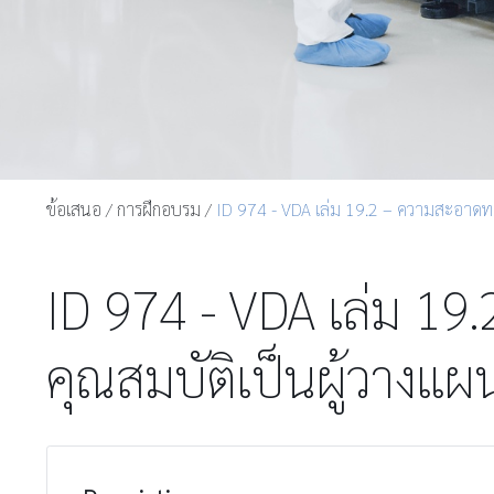
ข้อเสนอ
/
การฝึกอบรม
/
ID 974 - VDA เล่ม 19.2 – ความสะอาดท
ID 974 - VDA เล่ม 1
คุณสมบัติเป็นผู้วาง