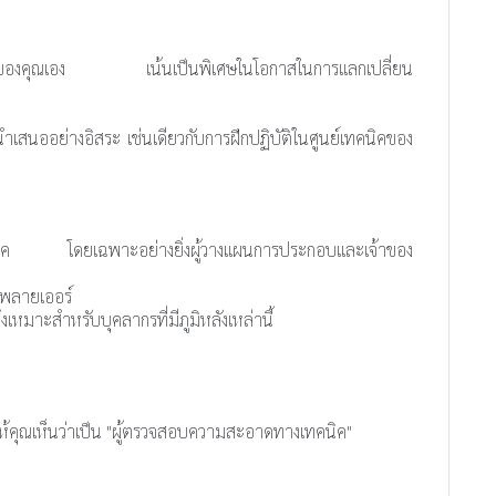
ฏิบัติงานของคุณเอง เน้นเป็นพิเศษในโอกาสในการแลกเปลี่ยน
เสนออย่างอิสระ เช่นเดียวกับการฝึกปฏิบัติในศูนย์เทคนิคของ
คนิค โดยเฉพาะอย่างยิ่งผู้วางแผนการประกอบและเจ้าของ
พพลายเออร์
มาะสำหรับบุคลากรที่มีภูมิหลังเหล่านี้
ห้คุณเห็นว่าเป็น "ผู้ตรวจสอบความสะอาดทางเทคนิค"