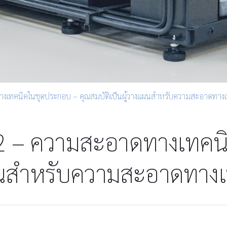
างเทคนิคในชุดประกอบ – คุณสมบัติเป็นผู้วางแผนสำหรับความสะอาดทาง
9.2 – ความสะอาดทางเทค
แผนสำหรับความสะอาดทาง