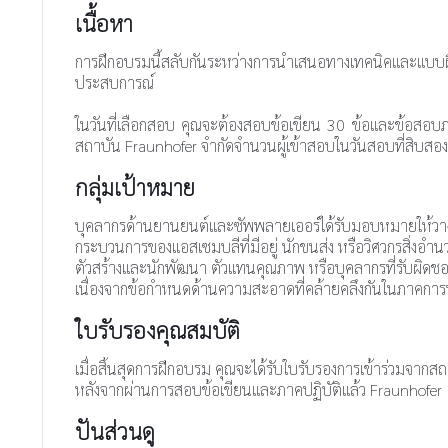
เนื้อหา
การฝึกอบรมนี้สลับกันระหว่างการนำเสนอทางเทคนิคและแบบฝึ
ประสบการณ์
ในวันที่เลือกสอบ คุณจะต้องสอบข้อเขียน 30 ข้อและข้อสอบภา
สถาบัน Fraunhofer จำกัดจำนวนผู้เข้าสอบในวันสอบที่สิบสองค
กลุ่มเป้าหมาย
บุคลากรด้านยานยนต์และซัพพลายเออร์ได้รับมอบหมายให้
กระบวนการของแอสเซมบลีที่มีอยู่ นักขนส่ง หรือวิศวกรสิ่งอ
ตัวสร้างและนักพัฒนา ตัวแทนคุณภาพ หรือบุคลากรที่รับผิด
เนื่องจากข้อกำหนดด้านความสะอาดที่คล้ายคลึงกันในภาคการบ
ใบรับรองคุณสมบัติ
เมื่อสิ้นสุดการฝึกอบรม คุณจะได้รับใบรับรองการเข้าร่วมจากส
หลังจากผ่านการสอบข้อเขียนและภาคปฏิบัติแล้ว Fraunhofer 
ปันส่วนดู