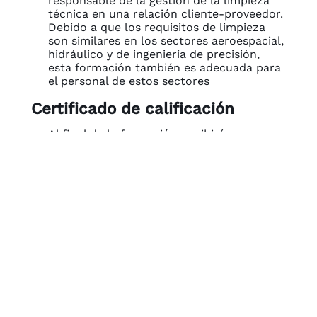
responsable de la gestión de la limpieza
técnica en una relación cliente-proveedor.
Debido a que los requisitos de limpieza
son similares en los sectores aeroespacial,
hidráulico y de ingeniería de precisión,
esta formación también es adecuada para
el personal de estos sectores
Certificado de calificación
Al final de la formación, recibirá un
certificado de asistencia del Instituto
Fraunhofer.
Una vez superados los exámenes escritos
y prácticos, el Instituto Fraunhofer y el
VDA QMC le expedirán un certificado y
una tarjeta de identificación que le
acredita como "Inspector de Limpieza
Técnica"
Duración
1 día (más 1 día de examen, opcional)