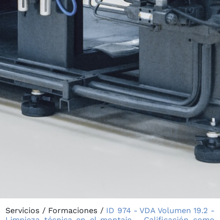
Servicios
/
Formaciones
/
ID 974 - VDA Volumen 19.2 -
Limpieza técnica en el montaje - Calificación como