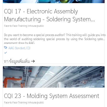
CQI 17 - Electronic Assembly
Manufacturing - Soldering System
Assessment (EAM-SSA)
Face-to Face Training inhouse/public
Do you want to become a special process auditor? This training will guide you into
the world of auditing soldering special process by using the Soldering system
assessment done by AIAG.
AIAG Standard
,
CQI

S
หา ข้อมูลเพิ่มเติ่ม
m
CQI 23 - Molding System Assessment
Face-to Face Training inhouse/public