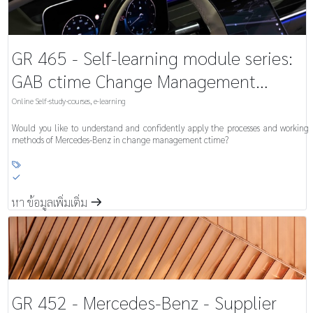
GR 465 - Self-learning module series:
GAB ctime Change Management
Training
Online Self-study-courses, e-learning
Would you like to understand and confidently apply the processes and working
methods of Mercedes-Benz in change management ctime?

S
หา ข้อมูลเพิ่มเติ่ม
m
GR 452 - Mercedes-Benz - Supplier