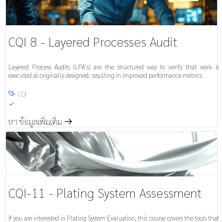
CQI 8 - Layered Processes Audit
Layered Process Audits (LPA's) are the structured way to verify that work is
executed as originally designed, resulting in improved performance metrics.
CQI

S
หา ข้อมูลเพิ่มเติ่ม
m
CQI-11 - Plating System Assessment
If you are interested in Plating System Evaluation, this course covers the tools that