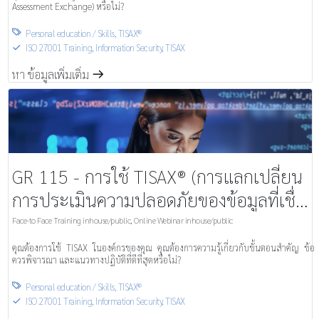
Assessment Exchange) หรือไม่?
Personal education / Skills
,
TISAX®

ISO 27001 Training
,
Information Security, TISAX
S
หา ข้อมูลเพิ่มเติ่ม
m
GR 115 - การใช้ TISAX® (การแลกเปลี่ยน
การประเมินความปลอดภัยของข้อมูลที่เชื่อ
ถือได้)
Face-to Face Training inhouse/public
,
Online Webinar inhouse/public
คุณต้องการใช้ TISAX ในองค์กรของคุณ คุณต้องการความรู้เกี่ยวกับขั้นตอนสำคัญ ข้อ
ควรพิจารณา และแนวทางปฏิบัติที่ดีที่สุดหรือไม่?
Personal education / Skills
,
TISAX®

ISO 27001 Training
,
Information Security, TISAX
S