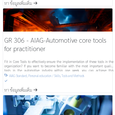
หา ข้อมูลเพิ่มเติ่ม
m
GR 306 - AIAG-Automotive core tools
for practitioner
Fit in Core Tools to effectively ensure the implementation of these tools in the
organization? If you want to become familiar with the most important quality
tools in the automotive industry within one week, you can achieve this
qualification in just 4 days.
AIAG Standard
,
Personal education / Skills
,
Tools and Methods

S
หา ข้อมูลเพิ่มเติ่ม
m