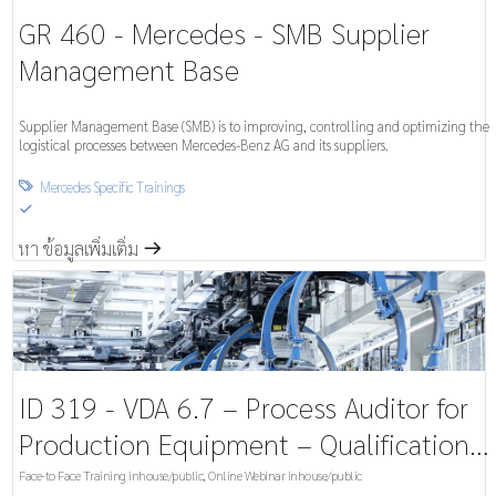
GR 460 - Mercedes - SMB Supplier
Management Base
Supplier Management Base (SMB) is to improving, controlling and optimizing the
logistical processes between Mercedes-Benz AG and its suppliers.
Mercedes Specific Trainings

S
หา ข้อมูลเพิ่มเติ่ม
m
ID 319 - VDA 6.7 – Process Auditor for
Production Equipment – Qualification /
Training ตรวจสอบกระบวนการสำหรับ
Face-to Face Training inhouse/public
,
Online Webinar inhouse/public