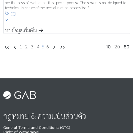
are the basis of evaluating this special process. The session is not designed to be
technical in nature of the special plating process itself.
CQI

S
หา ข้อมูลเพิ่มเติ่ม
m
1
2
3
4
5
6
20
10
50
UU
U
V
VV
กฎหมาย & ความเป็นส่วนตัว
General Terms and Conditions (GTC)
Right of Withdrawal​