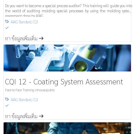
Do you want to become a special process auditor? This training will guide you into
the world of auditing molding special processes by using the molding system
assessment done by AIAG.
AIAG Standard
,
CQI

S
หา ข้อมูลเพิ่มเติ่ม
m
CQI 12 - Coating System Assessment
Face-to Face Training inhouse/public
AIAG Standard
,
CQI

S
หา ข้อมูลเพิ่มเติ่ม
m