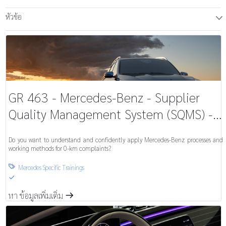
หัวข้อ
T
GR 463 - Mercedes-Benz - Supplier
Quality Management System (SQMS) -
Complaint
Do you want to understand and confidently apply Mercedes-Benz processes and
working methods for 0-km complaints?
Mercedes Specific Trainings

S
หา ข้อมูลเพิ่มเติ่ม
m