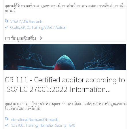
อุปกรณ์การผลิต – คุณวุฒิ / การฝึกอบรม
คุณจะได้รับความเชี่ยวชาญเฉพาะทางในการดำเนินการตรวจสอบการผลิตผ่านการฝึก
อบรมนี้
VDA 6.7
,
VDA Standards

Quality, QA, QC Training
,
VDA 6.7 Auditor
S
หา ข้อมูลเพิ่มเติ่ม
m
GR 111 - Certified auditor according to
ISO/IEC 27001:2022 Information
Security Management System ระบบการ
คุณสามารถการปกป้ององค์กรของคุณจากการละเมิดความปลอดภัยของข้อมูลและการ
จัดการความปลอดภัยของข้อมูล
โจมตีทางไซเบอร์หรือไม่?
International Norms and Standards

ISO 27001 Training
,
Information Security, TISAX
S