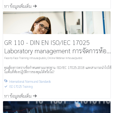
หา ข้อมูลเพิ่มเติ่ม
m
GR 110 - DIN EN ISO/IEC 17025
Laboratory management การจัดการห้อง
ปฏิบัติการ
Face-to Face Training inhouse/public
,
Online Webinar inhouse/public
คุณต้องการทราบข้อกำหนดตามมาตรฐาน ISO/IEC 17025:2018 และสามารถนำไปใช้
ในพื้นที่ห้องปฏิบัติการของคุณได้หรือไม่?
International Norms and Standards

ISO 17025 Training
S
หา ข้อมูลเพิ่มเติ่ม
m