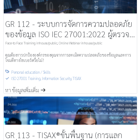
GR 112 - ระบบการจัดการความปลอดภัย
ของข้อมูล ISO IEC 27001:2022 ผู้ตรวจ
สอบภายใน 3 วัน
Face-to Face Training inhouse/public
,
Online Webinar inhouse/public
คุณต้องการปกป้ององค์กรของคุณจากการละเมิดความปลอดภัยของข้อมูลและการ
โจมตีทางไซเบอร์หรือไม่?
Personal education / Skills

ISO 27001 Training
,
Information Security, TISAX
S
หา ข้อมูลเพิ่มเติ่ม
m
GR 113 - TISAX®ขั้นพื้นฐาน (การแลก