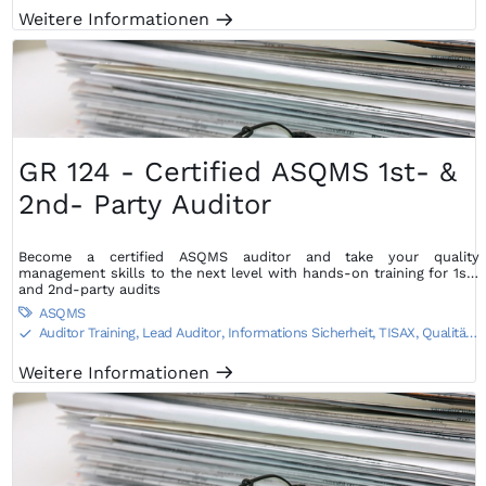
Weitere Informationen
m
GR 124 - Certified ASQMS 1st- &
2nd- Party Auditor
Become a certified ASQMS auditor and take your quality
management skills to the next level with hands-on training for 1st-
and 2nd-party audits
ASQMS

Auditor Training, Lead Auditor
,
Informations Sicherheit, TISAX
,
Qualitäts
S
Training
Weitere Informationen
m