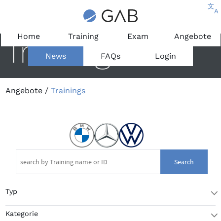
文
A
Home
Training
Exam
Angebote
Trainings
News
FAQs
Login
Angebote
/
Trainings
Search
Typ
T
Kategorie
T