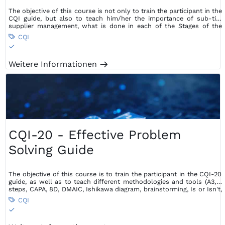
The objective of this course is not only to train the participant in the
CQI guide, but also to teach him/her the importance of sub-tier
supplier management, what is done in each of the Stages of the
Supplier Management process and guidelines for doing so.
CQI

S
Weitere Informationen
m
CQI-20 - Effective Problem
Solving Guide
The objective of this course is to train the participant in the CQI-20
guide, as well as to teach different methodologies and tools (A3, 7
steps, CAPA, 8D, DMAIC, Ishikawa diagram, brainstorming, Is or Isn't,
5 Whys, Pareto diagram, Cause and Effect Matrix, fault tree) that can
CQI

also be used according to the type of problem faced, in order to
S
find the root cause and avoid its recurrence.