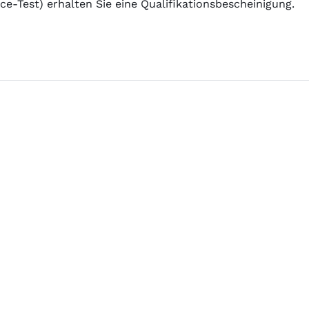
e-Test) erhalten Sie eine Qualifikationsbescheinigung.
 buchen'FMEA - Grundausbildung H