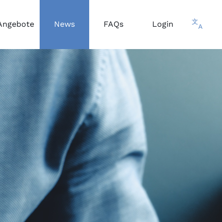
文
Angebote
News
FAQs
Login
A