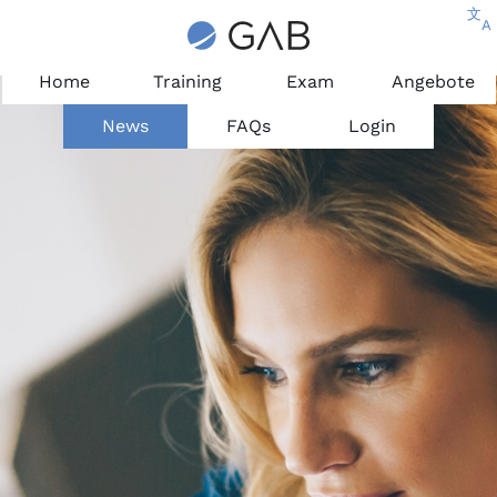
文
A
Home
Training
Exam
Angebote
News
FAQs
Login