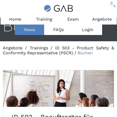
文
A
Buchen
Home
Training
Exam
Angebote
News
FAQs
Login
Angebote
/
Trainings
/
ID 503 - Product Safety &
Conformity Representative (PSCR)
/
Buchen