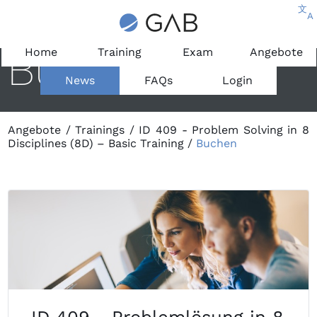
文
A
Buchen
Home
Training
Exam
Angebote
News
FAQs
Login
Angebote
/
Trainings
/
ID 409 - Problem Solving in 8
Disciplines (8D) – Basic Training
/
Buchen