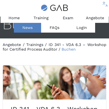
文
A
Buchen
Home
Training
Exam
Angebote
News
FAQs
Login
Angebote
/
Trainings
/
ID 341 - VDA 6.3 – Workshop
for Certified Process Auditor
/
Buchen