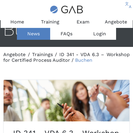
文
A
Buchen
Home
Training
Exam
Angebote
News
FAQs
Login
Angebote
/
Trainings
/
ID 341 - VDA 6.3 – Workshop
for Certified Process Auditor
/
Buchen