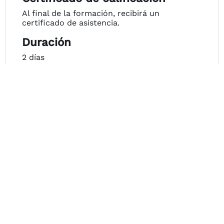
Al final de la formación, recibirá un
certificado de asistencia.
Duración
2 días
Calendario
Por favor,
contacte con nosotros
para reservar'VDA 5 - Capacidad
de los procesos de medición'.