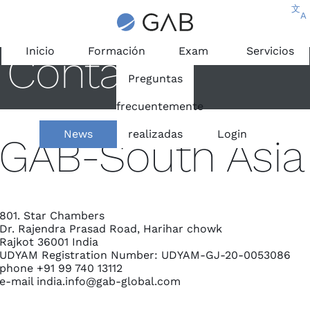
文
A
Inicio
Formación
Exam
Servicios
Contacto
Preguntas
frecuentemente
News
realizadas
Login
GAB-South Asia
801. Star Chambers
Dr. Rajendra Prasad Road, Harihar chowk
Rajkot 36001 India
UDYAM Registration Number: UDYAM-GJ-20-0053086
phone +91 99 740 13112
e-mail
india.info@gab-global.com