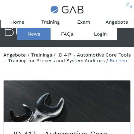
文
A
Buchen
Home
Training
Exam
Angebote
News
FAQs
Login
Angebote
/
Trainings
/
ID 417 - Automotive Core Tools
– Training for Process and System Auditors
/
Buchen