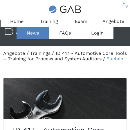
文
A
Buchen
Home
Training
Exam
Angebote
News
FAQs
Login
Angebote
/
Trainings
/
ID 417 - Automotive Core Tools
– Training for Process and System Auditors
/
Buchen