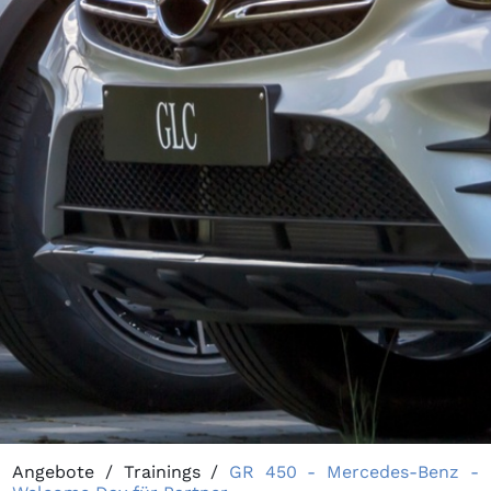
Angebote
/
Trainings
/
GR 450 - Mercedes-Benz -