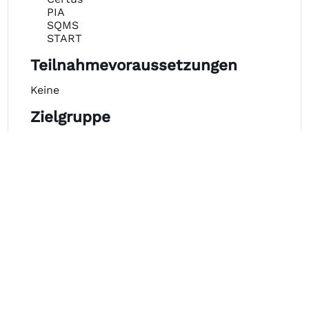
PIA
SQMS
START
Teilnahmevoraussetzungen
Keine
Zielgruppe
Alle Mitarbeiter, die den von Mercedes-Benz
geforderten Prozessen beteiligt sind.
Zertifikat
Nach bestandener Lernkontrolle erhalten die
Teilnehmer ein Qualifikationszertifikat. Die
Lernkontrolle besteht aus 20 Fragen im
Multiple-Choice-Verfahren.
Dauer
1 Tag