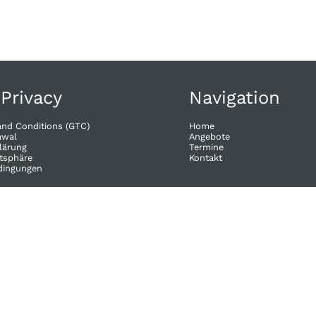
 Privacy
Navigation
and Conditions (GTC)
Home
wal​
Angebote
lärung
Termine
atsphäre
Kontakt
dingungen