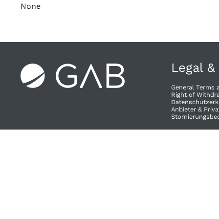
None
Legal &
General Terms 
Right of Withdra
Datenschutzerk
Anbieter & Priv
Stornierungsbe