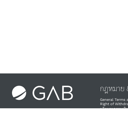
กฎหมาย &
General Terms 
Right of Withdra
นโยบายความเป็น
ผู้ให้บริการ & คว
นโยบายการยกเล