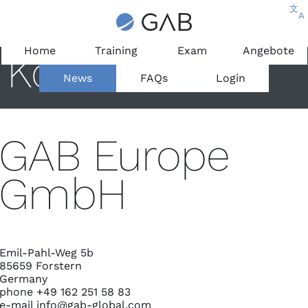
文
A
Home
Training
Exam
Angebote
Kontakt
News
FAQs
Login
GAB Europe
GmbH
Emil-Pahl-Weg 5b
85659 Forstern
Germany
phone +49 162 251 58 83
e-mail
info@gab-global.com