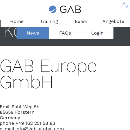
文
A
Home
Training
Exam
Angebote
Kontakt
News
FAQs
Login
GAB Europe
GmbH
Emil-Pahl-Weg 5b
85659 Forstern
Germany
phone +49 162 251 58 83
e-mail
info@gab-global.com